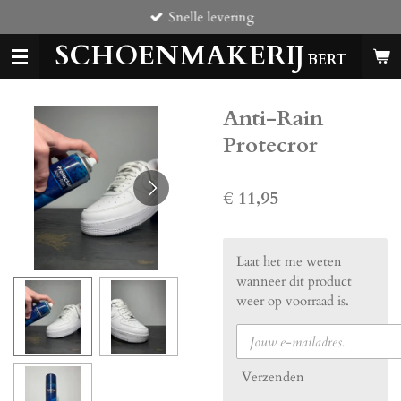
Snelle levering
Ga
direct
SCHOENMAKERIJ
naar
BERT
de
hoofdinhoud
Anti-Rain
Protecror
€ 11,95
Laat het me weten
wanneer dit product
weer op voorraad is.
Verzenden