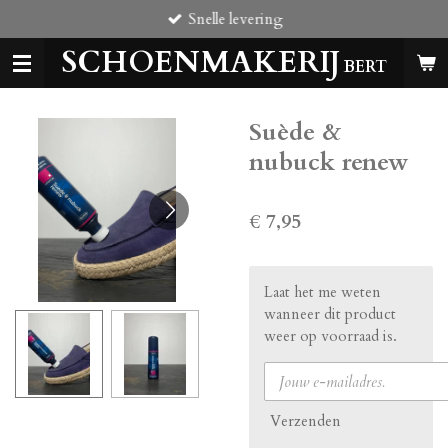
Snelle levering
Ga
direct
SCHOENMAKERIJ
naar
BERT
de
hoofdinhoud
Suède &
nubuck renew
€ 7,95
Laat het me weten
wanneer dit product
weer op voorraad is.
Verzenden